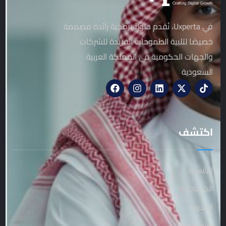
في Uxperta، نُقدم حلولاً برمجية رائدة مصممة
خصيصًا لتلبية الطموحات الفريدة للشركات
والجهات الحكومية في المملكة العربية
السعودية
اكتشف
الرئيسية
الخدمات
المدونة
تواصل معنا