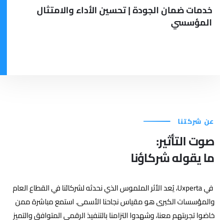
خدمات ضمان الجودة | تحسين الأداء والامتثال
المؤسسي
عن شركتنا
صوت التأثير:
ما يقوله شركاؤنا
في Uxperta، يُعد الأثر الملموس الذي نحدثه لشركائنا في القطاع العام
والمؤسسات الكبرى هو مقياس نجاحنا الأسمى. استمع مباشرة ممن
خاضوا تجربتهم معنا، وشهدوا التزامنا بالتنفيذ الرقمي المتوافق والتميز