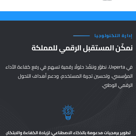
إدارة التكنولوجيا
نمكّن المستقبل الرقمي للمملكة
في Uxperta، نطوّر وننفّذ حلولًا رقمية تسهم في رفع كفاءة الأداء
المؤسسي، وتحسين تجربة المستخدم، ودعم أهداف التحول
الرقمي الوطني.
تطوير برمجيات مدعومة بالذكاء الاصطناعي: لزيادة الكفاءة والابتكار.