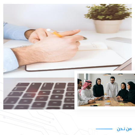
نُمكن رؤية المملكة
في Uxperta، نساعد الجهات الحكومية والمؤسسات في
المملكة العربية السعودية على تنفيذ التحول الرقمي
بكفاءة، عبر حلول تقنية واستشارية متكاملة، مبنية على
فهم عميق للأعمال والحوكمة.
اكتشف حلولنا
من نـحن