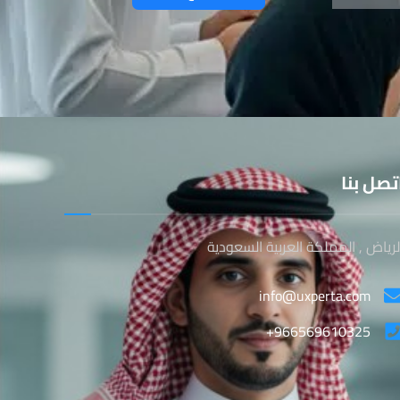
تصل بنا
لرياض , المملكة العربية السعودية
info@uxperta.com
+966569610325