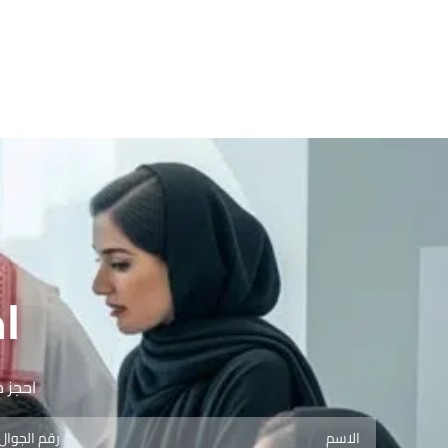
ا
احجز ج