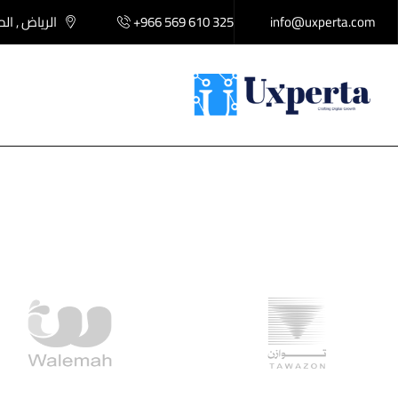
info@uxperta.com
+966 569 610 325
الرياض , ال