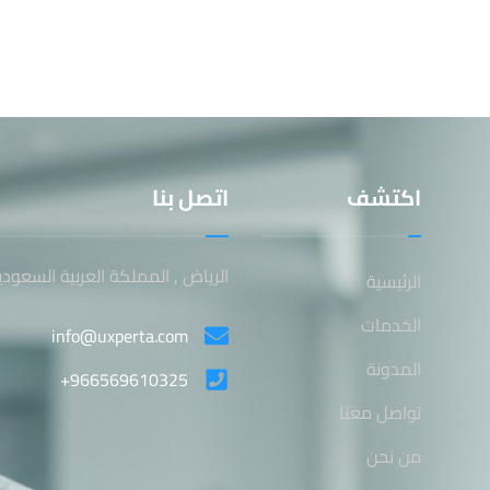
اكتشف
اتصل بنا
الرياض , المملكة العربية السعودي
الرئيسية
الخدمات
info@uxperta.com
المدونة
+966569610325
تواصل معنا
من نحن