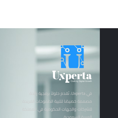
في Uxperta، نُقدم حلولاً برمجية رائدة
مصممة خصيصًا لتلبية الطموحات الفريدة
للشركات والجهات الحكومية في المملكة
العربية السعودية