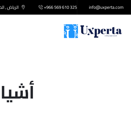
info@uxperta.com
+966 569 610 325
الرياض , ال
أشياء