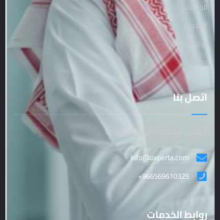
الخدمات
المدونة
تواصل معنا
من نحن
اتصل بنا
الرياض , المملكة العربية السعودية
info@uxperta.com
+966569610325
روابط الخدمات