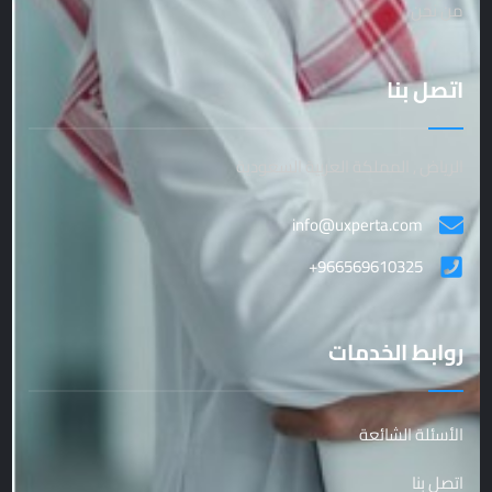
من نحن
اتصل بنا
الرياض , المملكة العربية السعودية
info@uxperta.com
+966569610325
روابط الخدمات
الأسئلة الشائعة
اتصل بنا