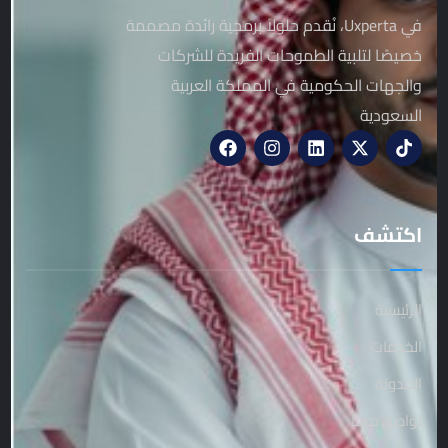
في Uxperta، نُقدم حلولاً برمجية رائدة مصممة
خصيصًا لتلبية الطموحات الفريدة للشركات
والجهات الحكومية في المملكة العربية
السعودية
اكتشف
الرئيسية
الخدمات
المدونة
تواصل معنا