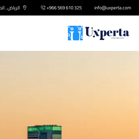
info@uxperta.com
+966 569 610 325
الرياض , ال