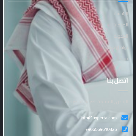
الرئيسية
الخدمات
المدونة
تواصل معنا
من نحن
اتصل بنا
الرياض , المملكة العربية السعودية
info@uxperta.com
+966569610325