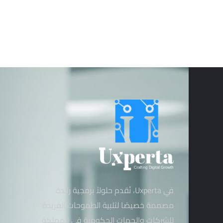
في Uxperta، نُقدم حلولاً برمجية رائدة
مصممة خصيصًا لتلبية الطموحات الفريدة
للشركات والجهات الحكومية في المملكة