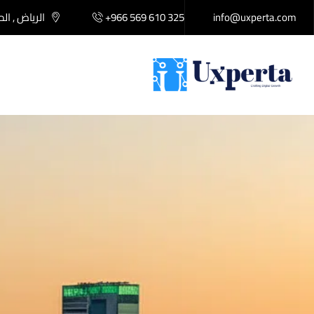
info@uxperta.com
+966 569 610 325
الرياض , ال