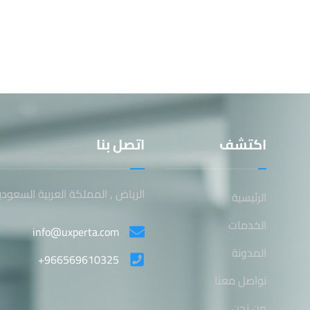
اكتشف
اتصل بنا
الرياض , المملكة العربية السعودي
الرئيسية
الخدمات
info@uxperta.com
المدونة
+966569610325
تواصل معنا
من نحن