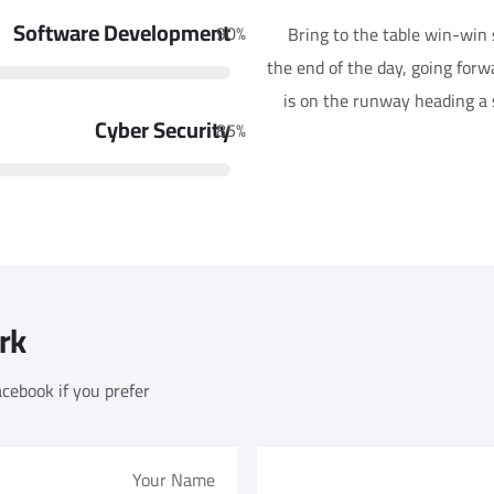
Software Development
90
%
Bring to the table win-win 
the end of the day, going for
is on the runway heading a s
Cyber Security
85
%
rk
cebook if you prefer!