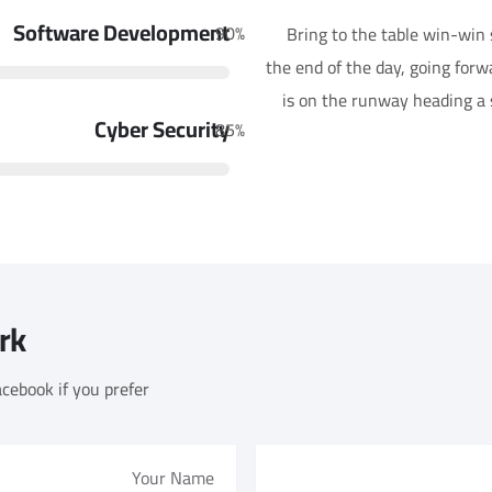
Software Development
90
%
Bring to the table win-win 
the end of the day, going for
is on the runway heading a s
Cyber Security
85
%
rk
cebook if you prefer!