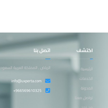
اكتشف
اتصل بنا
الرياض , المملكة العربية السعودي
الرئيسية
الخدمات
info@uxperta.com
المدونة
+966569610325
تواصل معنا
من نحن