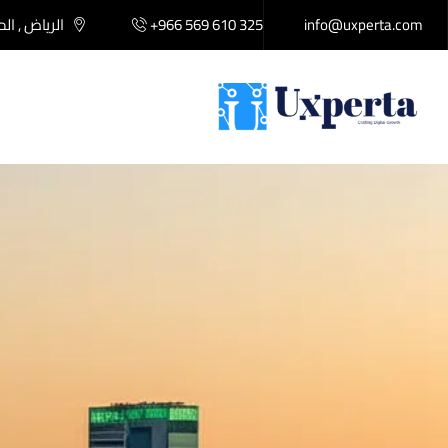
info@uxperta.com
+966 569 610 325
الرياض , ال