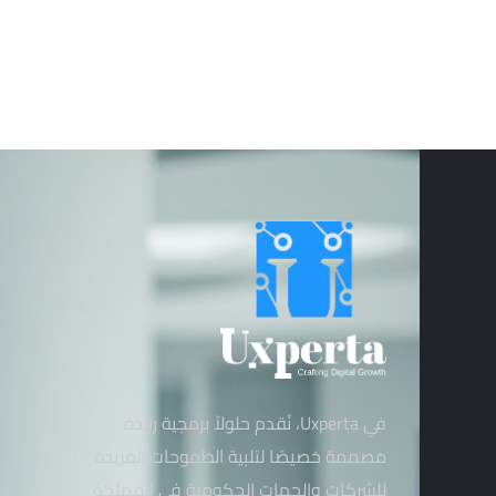
في Uxperta، نُقدم حلولاً برمجية رائدة
مصممة خصيصًا لتلبية الطموحات الفريدة
للشركات والجهات الحكومية في المملكة