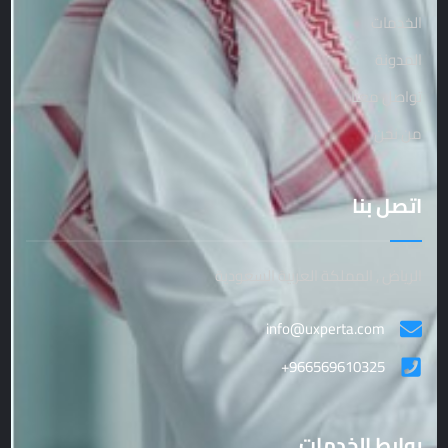
الخدمات
المدونة
تواصل معنا
من نحن
اتصل بنا
الرياض , المملكة العربية السعودية
info@uxperta.com
+966569610325
روابط الخدمات