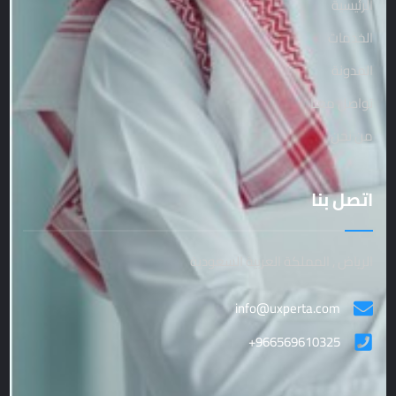
الرئيسية
الخدمات
المدونة
تواصل معنا
من نحن
اتصل بنا
الرياض , المملكة العربية السعودية
info@uxperta.com
+966569610325