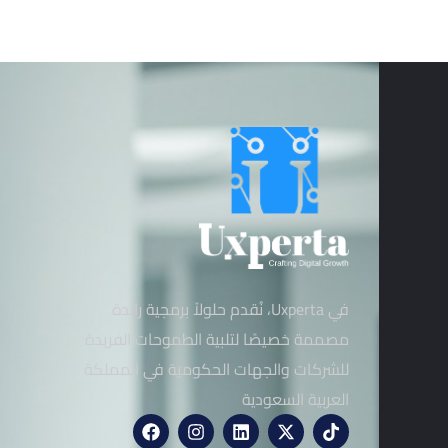
في Uxperta، نُقدم حلولاً برمجية رائدة
مصممة خصيصًا لتلبية الطموحات الفريدة
للشركات والجهات الحكومية في المملكة
العربية السعودية