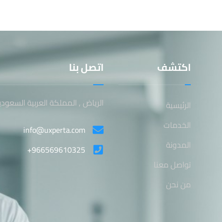
اكتشف
اتصل بنا
الرياض , المملكة العربية السعودي
الرئيسية
الخدمات
info@uxperta.com
المدونة
+966569610325
تواصل معنا
من نحن