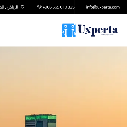
info@uxperta.com
+966 569 610 325
الرياض , ال