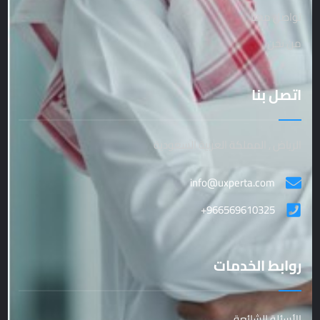
تواصل معنا
من نحن
اتصل بنا
الرياض , المملكة العربية السعودية
info@uxperta.com
+966569610325
روابط الخدمات
الأسئلة الشائعة